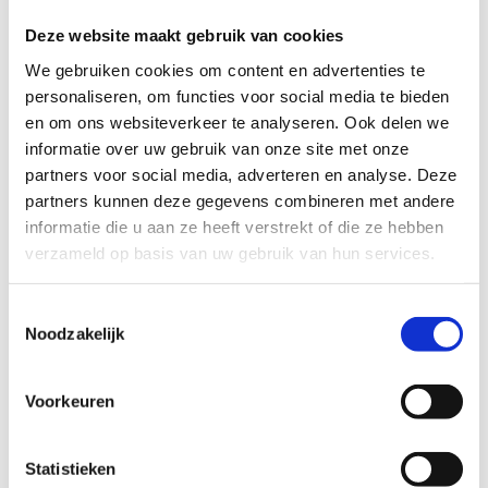
subsidieaanvragen. Copilot helpt bij het schrijven van
Deze website maakt gebruik van cookies
overtuigende argumenten en zorgt voor een
professionele presentatie die indruk maakt op
We gebruiken cookies om content en advertenties te
beoordelaars. De consistente kwaliteit versterkt je
personaliseren, om functies voor social media te bieden
reputatie bij subsidieverstrekkers.
en om ons websiteverkeer te analyseren. Ook delen we
informatie over uw gebruik van onze site met onze
Voor organisaties met beperkte resources is Copilot
partners voor social media, adverteren en analyse. Deze
bijzonder waardevol, omdat het de expertise van een
partners kunnen deze gegevens combineren met andere
professionele tekstschrijver toegankelijk maakt. Kleine
informatie die u aan ze heeft verstrekt of die ze hebben
verenigingen en stichtingen kunnen nu
verzameld op basis van uw gebruik van hun services.
subsidieverzoeken van dezelfde kwaliteit produceren als
grotere organisaties, zonder externe consultants in te
huren.
Toestemmingsselectie
Noodzakelijk
Hoe begin je met Copilot voor het schrijven
van subsidieverzoeken?
Voor het gebruik van Copilot heb je een Microsoft 365-
Voorkeuren
licentie nodig, met een aanvullende Copilot-licentie per
gebruiker. Deze wordt voor een jaar afgenomen als
toevoeging op je bestaande Microsoft 365-omgeving.
Statistieken
Als Microsoft Solutions Partner kan Officebox deze