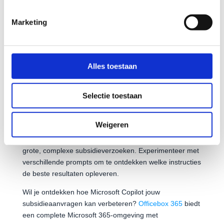
licentie voor je regelen en de juiste configuratie instellen.
Marketing
Na installatie begin je met het
trainen van Copilot
door
voorbeelden van eerdere subsidieverzoeken te laten
analyseren. Upload succesvolle aanvragen, zodat de AI
leert welke stijl en aanpak bij jouw organisatie passen.
Alles toestaan
Dit verbetert de kwaliteit van suggesties aanzienlijk.
Praktische eerste stappen zijn het maken van sjablonen
Selectie toestaan
voor veelvoorkomende subsidietypen en het instellen
van standaardteksten voor organisatiebeschrijvingen.
Weigeren
Begin met kleinere aanvragen om vertrouwd te raken
met de mogelijkheden, voordat je Copilot inzet voor
grote, complexe subsidieverzoeken. Experimenteer met
verschillende prompts om te ontdekken welke instructies
de beste resultaten opleveren.
Wil je ontdekken hoe Microsoft Copilot jouw
subsidieaanvragen kan verbeteren?
Officebox 365
biedt
een complete Microsoft 365-omgeving met