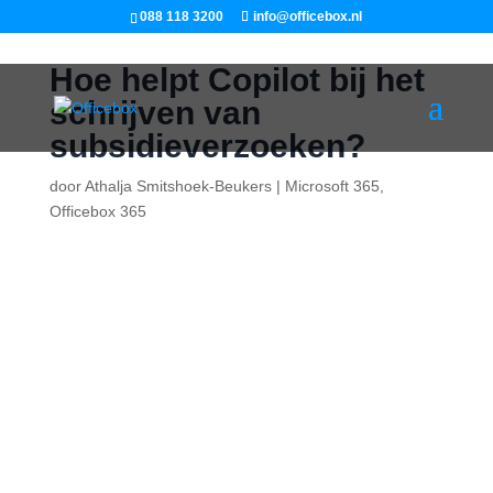
088 118 3200
info@officebox.nl
Hoe helpt Copilot bij het
schrijven van
subsidieverzoeken?
door
Athalja Smitshoek-Beukers
|
Microsoft 365
,
Officebox 365