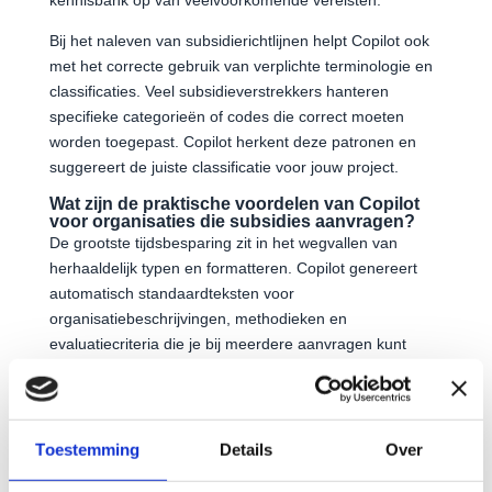
Bij het naleven van subsidierichtlijnen helpt Copilot ook
met het correcte gebruik van verplichte terminologie en
classificaties. Veel subsidieverstrekkers hanteren
specifieke categorieën of codes die correct moeten
worden toegepast. Copilot herkent deze patronen en
suggereert de juiste classificatie voor jouw project.
Wat zijn de praktische voordelen van Copilot
voor organisaties die subsidies aanvragen?
De grootste tijdsbesparing zit in het wegvallen van
herhaaldelijk typen en formatteren. Copilot genereert
automatisch standaardteksten voor
organisatiebeschrijvingen, methodieken en
evaluatiecriteria die je bij meerdere aanvragen kunt
gebruiken. Dit kan het schrijfproces met 40–60%
verkorten, vooral voor organisaties die regelmatig
subsidies aanvragen.
Toestemming
Details
Over
Door de verbeterde kwaliteit van teksten en structuur
hebben organisaties
hogere slagingskansen
bij