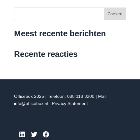
Zoeken
Meest recente berichten
Recente reacties
Officebox 2025 | Telefoon:
088 118 3200
| Mail:
info@officebox.nl
|
Privacy Statement
LinkedIn
Twitter
Facebook