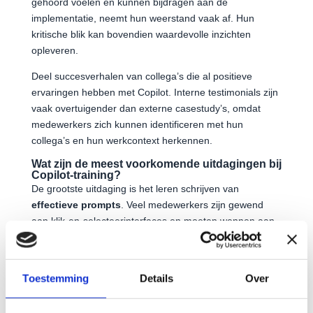
gehoord voelen en kunnen bijdragen aan de
implementatie, neemt hun weerstand vaak af. Hun
kritische blik kan bovendien waardevolle inzichten
opleveren.
Deel succesverhalen van collega’s die al positieve
ervaringen hebben met Copilot. Interne testimonials zijn
vaak overtuigender dan externe casestudy’s, omdat
medewerkers zich kunnen identificeren met hun
collega’s en hun werkcontext herkennen.
Wat zijn de meest voorkomende uitdagingen bij
Copilot-training?
De grootste uitdaging is het leren schrijven van
effectieve prompts
. Veel medewerkers zijn gewend
aan klik-en-selecteerinterfaces en moeten wennen aan
het communiceren met AI via natuurlijke taal. Specifieke,
contextrijke prompts leveren betere resultaten op dan
vage opdrachten.
Toestemming
Details
Over
Technische problemen kunnen het leerproces
frustreren. Trage internetverbindingen, verouderde