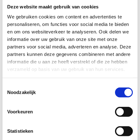
browsers of onjuiste licentie-instellingen verstoren de
Deze website maakt gebruik van cookies
training. Zorg voor grondige technische voorbereiding
We gebruiken cookies om content en advertenties te
en zorg dat IT-support beschikbaar is tijdens
personaliseren, om functies voor social media te bieden
trainingsessies.
en om ons websiteverkeer te analyseren. Ook delen we
informatie over uw gebruik van onze site met onze
Oververwachtingen over AI-mogelijkheden leiden tot
partners voor social media, adverteren en analyse. Deze
teleurstelling. Medewerkers verwachten soms dat
Copilot alle problemen oplost, maar AI heeft
partners kunnen deze gegevens combineren met andere
beperkingen. Stel realistische verwachtingen en leg uit
informatie die u aan ze heeft verstrekt of die ze hebben
wanneer menselijke input nog steeds noodzakelijk is.
verzameld op basis van uw gebruik van hun services.
Gebrek aan tijd voor training is een veelgehoorde klacht.
Toestemmingsselectie
Organisaties plannen vaak te weinig tijd in voor grondige
Noodzakelijk
Copilot-training. Reserveer voldoende tijd voor initiële
training, oefening en follow-upsessies om duurzame
kennisoverdracht te garanderen.
Voorkeuren
Inconsistente toepassing na training vermindert de
effectiviteit. Zonder regelmatige praktijk verliezen
Statistieken
medewerkers hun vaardigheden snel. Bouw daarom