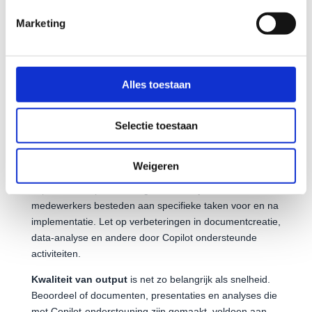
structurele momenten in voor het oefenen en toepassen
van Copilot-functionaliteiten in het dagelijkse werk.
Marketing
Hoe meet je het succes van je Copilot-
trainingsprogramma?
Gebruikersadoptie is de belangrijkste indicator voor
trainingssucces. Meet hoeveel medewerkers Copilot
Alles toestaan
actief gebruiken en hoe vaak. Microsoft biedt analytics
binnen de Microsoft 365 admin console om
Selectie toestaan
gebruiksstatistieken bij te houden en trends te
identificeren.
Weigeren
Productiviteitsmetingen geven inzicht in de werkelijke
impact van Copilot-training. Meet de tijd die
medewerkers besteden aan specifieke taken voor en na
implementatie. Let op verbeteringen in documentcreatie,
data-analyse en andere door Copilot ondersteunde
activiteiten.
Kwaliteit van output
is net zo belangrijk als snelheid.
Beoordeel of documenten, presentaties en analyses die
met Copilot-ondersteuning zijn gemaakt, voldoen aan