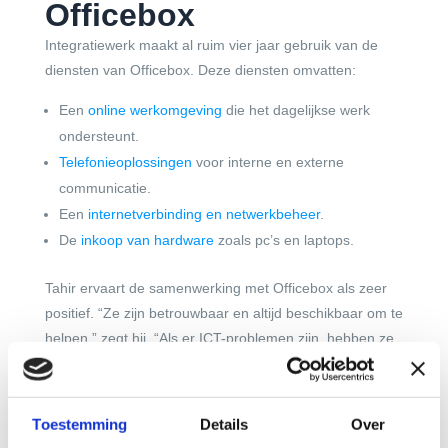
Officebox
Integratiewerk maakt al ruim vier jaar gebruik van de
diensten van Officebox. Deze diensten omvatten:
Een
online werkomgeving
die het dagelijkse werk
ondersteunt.
Telefonieoplossingen
voor interne en externe
communicatie.
Een
internetverbinding en netwerkbeheer
.
De
inkoop van hardware
zoals pc’s en laptops.
Tahir ervaart de samenwerking met Officebox als zeer
positief. “Ze zijn betrouwbaar en altijd beschikbaar om te
helpen,” zegt hij. “Als er ICT-problemen zijn, hebben ze
snel een oplossing, wat voor ons echt een groot
voordeel is.”
Waarin onderscheidt
Toestemming
Details
Over