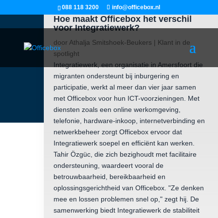
088 118 3200
info@officebox.nl
Hoe maakt Officebox het verschil
voor Integratiewerk?
door
Athalja Smitshoek-Beukers
|
Klant in de
spotlight
Integratiewerk, een organisatie in Amersfoort die
migranten ondersteunt bij inburgering en
participatie, werkt al meer dan vier jaar samen
met Officebox voor hun ICT-voorzieningen. Met
diensten zoals een online werkomgeving,
telefonie, hardware-inkoop, internetverbinding en
netwerkbeheer zorgt Officebox ervoor dat
Integratiewerk soepel en efficiënt kan werken.
Tahir Özgüc, die zich bezighoudt met facilitaire
ondersteuning, waardeert vooral de
betrouwbaarheid, bereikbaarheid en
oplossingsgerichtheid van Officebox. "Ze denken
mee en lossen problemen snel op," zegt hij. De
samenwerking biedt Integratiewerk de stabiliteit