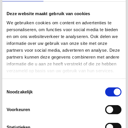
Officebox zich?
Volgens Tahir onderscheidt Officebox zich door de
Deze website maakt gebruik van cookies
combinatie van vertrouwen en service. “Ze zijn altijd
We gebruiken cookies om content en advertenties te
bereikbaar en denken echt mee met onze behoeften,”
personaliseren, om functies voor social media te bieden
legt hij uit. Deze proactieve aanpak maakt een groot
en om ons websiteverkeer te analyseren. Ook delen we
verschil voor Integratiewerk, vooral omdat de
informatie over uw gebruik van onze site met onze
organisatie sterk afhankelijk is van een soepel
partners voor social media, adverteren en analyse. Deze
draaiende ICT-omgeving.
partners kunnen deze gegevens combineren met andere
informatie die u aan ze heeft verstrekt of die ze hebben
Waarom Officebox?
verzameld op basis van uw gebruik van hun services.
Op de vraag of Tahir Officebox zou aanbevelen, is hij
duidelijk: “Ik zou Officebox zeker aanbevelen. Het is een
Toestemmingsselectie
Noodzakelijk
betrouwbaar bedrijf met goede mensen die meedenken
en altijd klaarstaan om te helpen.” De ondersteuning
van Officebox zorgt ervoor dat Integratiewerk zich
Voorkeuren
volledig kan richten op hun missie: het begeleiden van
migranten naar een succesvolle integratie.
Statistieken